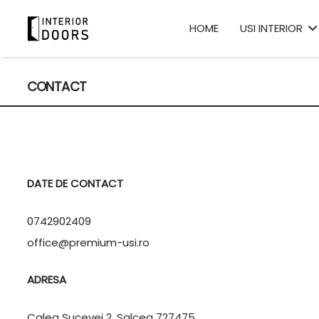
HOME
USI INTERIOR
CONTACT
DATE DE CONTACT
0742902409
office@premium-usi.ro
ADRESA
Calea Sucevei 2,
Salcea 727475