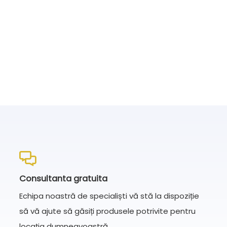
Consultanta gratuita
Echipa noastră de specialiști vă stă la dispoziție
să vă ajute să găsiți produsele potrivite pentru
locația dumneavoastră.