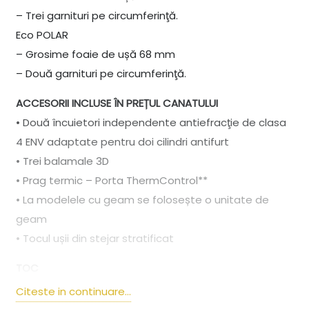
– Trei garnituri pe circumferinţă.
Eco POLAR
– Grosime foaie de ușă 68 mm
– Două garnituri pe circumferinţă.
ACCESORII INCLUSE ÎN PREȚUL CANATULUI
• Două încuietori independente antiefracţie de clasa
4 ENV adaptate pentru doi cilindri antifurt
• Trei balamale 3D
• Prag termic – Porta ThermControl**
• La modelele cu geam se folosește o unitate de
geam
• Tocul ușii din stejar stratificat
TOC
• Toc (gr. 93 mm) este realizat din stejar multistrat.
Citeste in continuare...
• Îmbinare franceză dinspre partea balamalelor, ce