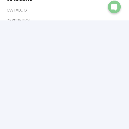
CATALOG
Open
DESPRE NOI
chaty
ANPC
CONTACT
CONTACT
INTERIOR DOORS PREMIUM
Calea Sucevei 2,
Salcea 727475
☎ 0742902409
✉ premiumsrl1993@gmail.com
SHOWROOM