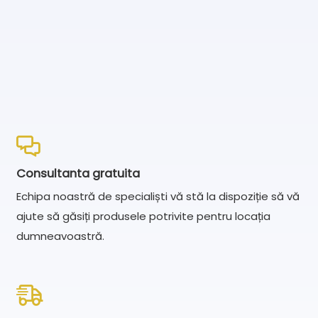
* disponibil doar în colecţiile Eco Polar PASIV
Consultanta gratuita
Echipa noastră de specialiști vă stă la dispoziție să vă
ajute să găsiți produsele potrivite pentru locația
dumneavoastră.