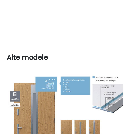
face imposibilă dezechilibrarea uşii.
** Marcă înregistrată Porta.
REMARCĂ
• Porta Synergy** În cazul montajului cu panou lateral
cadrul panoului lateral
împreună cu traversa superioară, iar traversa
Alte modele
inferioară împreună cu pragul,
formează tocul.
• Metoda inovativă de adăugare a panourilor laterale
elimină punţile termice şi
simplifi că sistemul de montaj.
• Modelele C3 și C4 cu sistem anti-picurare.
• Norme: PN și CN.
ACCESORII
• balama Premium Simonswerk seria 4000 (trei buc.)