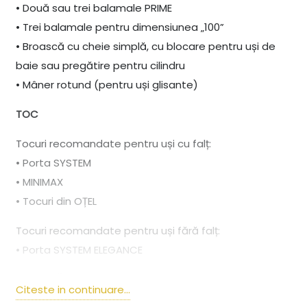
• Două sau trei balamale PRIME
• Trei balamale pentru dimensiunea „100”
• Broască cu cheie simplă, cu blocare pentru uși de
baie sau pregătire pentru cilindru
• Mâner rotund (pentru uși glisante)
TOC
Tocuri recomandate pentru uși cu falț:
• Porta SYSTEM
• MINIMAX
• Tocuri din OȚEL
Tocuri recomandate pentru uși fără falț:
• Porta SYSTEM ELEGANCE
REMARCĂ
Citeste in continuare...
• Agrement Tehnic AT-15-6515/2016, ITB Varșovia.