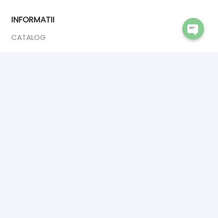
INFORMATII
CATALOG
Open
DESPRE NOI
chaty
ANPC
CONTACT
CONTACT
INTERIOR DOORS PREMIUM
Calea Sucevei 2,
Salcea 727475
☎ 0742902409
✉ premiumsrl1993@gmail.com