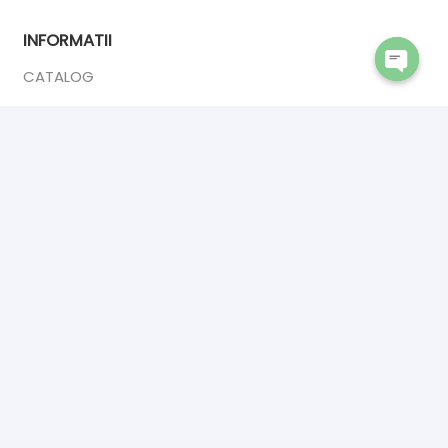
INFORMATII
CATALOG
Open
DESPRE NOI
chaty
ANPC
CONTACT
CONTACT
INTERIOR DOORS PREMIUM
Calea Sucevei 2,
Salcea 727475
☎ 0742902409
✉ premiumsrl1993@gmail.com