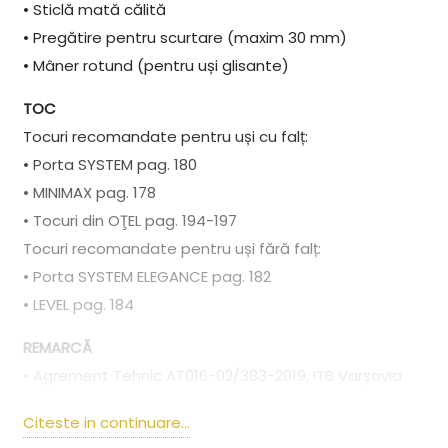
• Sticlă mată călită
• Pregătire pentru scurtare (maxim 30 mm)
• Mâner rotund (pentru uși glisante)
TOC
Tocuri recomandate pentru uși cu falț:
• Porta SYSTEM pag. 180
• MINIMAX pag. 178
• Tocuri din OŢEL pag. 194-197
Tocuri recomandate pentru uși fără falț:
• Porta SYSTEM ELEGANCE pag. 182
• LEVEL pag. 184
REMARCĂ
• Agrement Tehnic AT016-02/383-2019, ITB Varșovia.
• Posibilitatea de a alege dimensiunea canaturilor
Citeste in continuare...
pentru ușile duble.