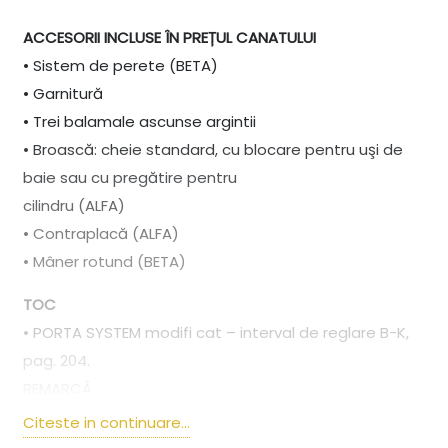
ACCESORII INCLUSE ÎN PREȚUL CANATULUI
• Sistem de perete (BETA)
• Garnitură
• Trei balamale ascunse argintii
• Broască: cheie standard, cu blocare pentru uşi de
baie sau cu pregătire pentru
cilindru (ALFA)
• Contraplacă (ALFA)
• Mâner rotund (BETA)
TOC
• PORTA SYSTEM modifi cat – interval de reglare B-K,
pag. 204.
REMARCĂ
• Agrement tehnic AT016-02/383-2019, CTPC Bucuresti
Citeste in continuare...
• Dimensiunea „100” nu este disponibilă pentru