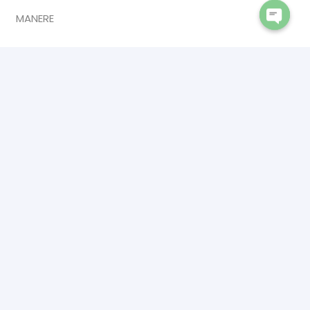
MANERE
Open
chaty
INFORMATII
CATALOG
DESPRE NOI
ANPC
CONTACT
CONTACT
INTERIOR DOORS PREMIUM
Calea Sucevei 2,
Salcea 727475
☎ 0742902409
✉ premiumsrl1993@gmail.com