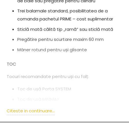
de baie sau pregătire pentru cilindru
Trei balamale standard, posibilitatea de a
comanda pachetul PRIME – cost suplimentar
Sticlă mată călită tip „ramă” sau sticlă mată
Pregătire pentru scurtare maxim 60 mm
Mâner rotund pentru uși glisante
TOC
Tocuri recomandate pentru uși cu falț:
Toc de ușă Porta SYSTEM
Toc de ușă MINIMAX
Citeste in continuare...
Tocuri recomandate pentru uși fără falț:
Toc de ușă Porta SYSTEM ELEGANCE