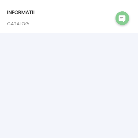
INFORMATII
CATALOG
Open
DESPRE NOI
chaty
ANPC
CONTACT
CONTACT
INTERIOR DOORS PREMIUM
Calea Sucevei 2,
Salcea 727475
☎ 0742902409
✉ premiumsrl1993@gmail.com