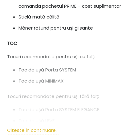
comanda pachetul PRIME – cost suplimentar
Sticlă mată călită
Mâner rotund pentru uși glisante
TOC
Tocuri recomandate pentru uși cu falț:
Toc de ușă Porta SYSTEM
Toc de ușă MINIMAX
Tocuri recomandate pentru uși fără falț:
Toc de ușă Porta SYSTEM ELEGANCE
Toc de ușă LEVEL
Citeste in continuare...
REMARCĂ