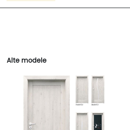
210
Tocuri recomandate pentru uși cu falț reversibil:
• PORTA SYSTEM cu falţ reversibil cu fi nisaj Premium și
vopsea acrilică UV pag. 208
REMARCĂ
• Agrement tehnic AT016-02/383-2019, CTPC
Bucuresti.
Alte modele
• Înălțime „220”: umplutură – PAL perforat; trei
balamale standard.
• Posibilitatea oricărei combinaţii de dimensiuni ale
canatului în cazul ușilor duble.
Canatul pasiv (cost suplimentar) pe dimensiunile
„30”, „40”, „50” fără frezare.
• Canatul pasiv nu este disponibil cu încuietoare
magnetică.
• Ranforsarea pentru mecanismul de autoînchidere