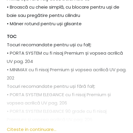
• Broască cu cheie simplă, cu blocare pentru uși de
baie sau pregătire pentru cilindru
• Mâner rotund pentru uși glisante
TOC
Tocuri recomandate pentru uși cu falț:
• PORTA SYSTEM cu fi nisaj Premium și vopsea acrilică
UV pag. 204
• MINIMAX cu fi nisaj Premium și vopsea acrilică UV pag.
202
Tocuri recomandate pentru uși fără falț:
• PORTA SYSTEM ELEGANCE cu fi nisaj Premium și
vopsea acrilică UV pag. 206
• PORTA SYSTEM ELEGANCE 90 grade cu fi nisaj
Premium și vopsea acrilică UV pag. 206
• LEVEL cu fi nisaj Premium și vopsea acrilică UV pag.
Citeste in continuare...