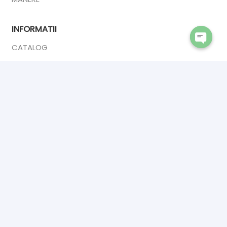
INFORMATII
CATALOG
Open
DESPRE NOI
chaty
ANPC
CONTACT
CONTACT
INTERIOR DOORS PREMIUM
Calea Sucevei 2,
Salcea 727475
☎ 0742902409
✉ premiumsrl1993@gmail.com