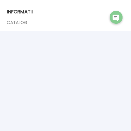
INFORMATII
CATALOG
Open
DESPRE NOI
chaty
ANPC
CONTACT
CONTACT
INTERIOR DOORS PREMIUM
Calea Sucevei 2,
Salcea 727475
☎ 0742902409
✉ premiumsrl1993@gmail.com