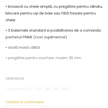
• broască cu cheie simplă, cu pregătire pentru cilindru,
blocare pentru uși de baie sau fără frezare pentru
cheie
• 3 balamale standard si posibilitatea de a comanda
pachetul PRIME (cost suplimentar)
• sticlă mată călită
• pregătire pentru scurtare, maxim 30 mm
DIMENSIUNI
• uși simple „60”, „70”, „80”, „90”, „100”
• uși duble: diferite combinaţii între dimensiunile mai
Citeste in continuare...
sus menţionate