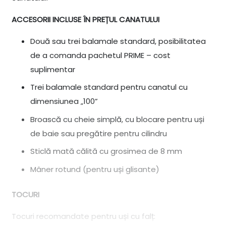
ACCESORII INCLUSE ÎN PREȚUL CANATULUI
Două sau trei balamale standard, posibilitatea
de a comanda pachetul PRIME – cost
suplimentar
Trei balamale standard pentru canatul cu
dimensiunea „100”
Broască cu cheie simplă, cu blocare pentru uși
de baie sau pregătire pentru cilindru
Sticlă mată călită cu grosimea de 8 mm
Mâner rotund (pentru uși glisante)
TOCURI
Tocuri recomandate pentru uși cu falț: