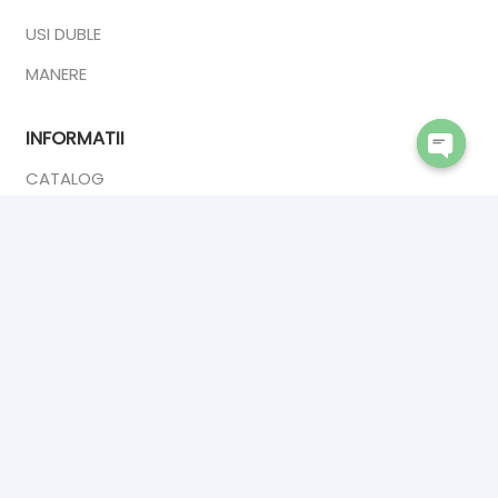
USI DUBLE
MANERE
INFORMATII
CATALOG
Open
chaty
DESPRE NOI
ANPC
CONTACT
CONTACT
INTERIOR DOORS PREMIUM
Calea Sucevei 2,
Salcea 727475
☎ 0742902409
✉ premiumsrl1993@gmail.com